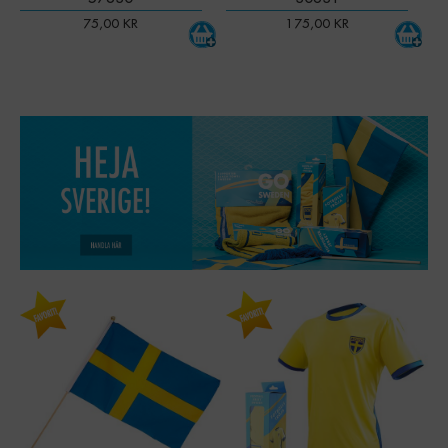
75,00
KR
175,00
KR
-
+
Qty:
XS
-
+
LAGER
0 ST
Art. nr:
50045
S
Lager
-
+
123 st
Art. nr:
50046