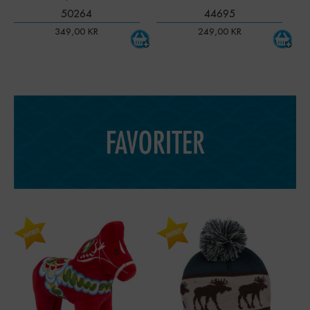
50264
44695
349,00
KR
249,00
KR
-
+
-
+
Qty:
Qty: