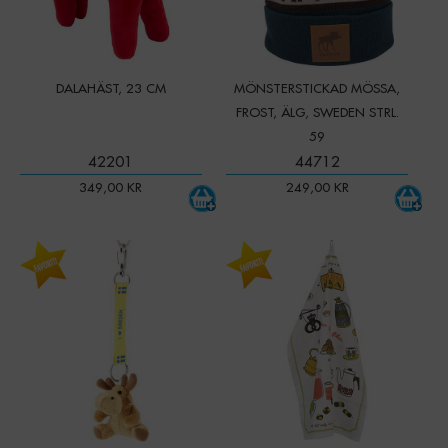
DALAHÄST, 23 CM
MÖNSTERSTICKAD MÖSSA,
FROST, ÄLG, SWEDEN STRL.
59
42201
44712
349,00
KR
249,00
KR
-
+
Qty:
2026-01-15
Lager
-
+
I lager
Art. nr:
45235