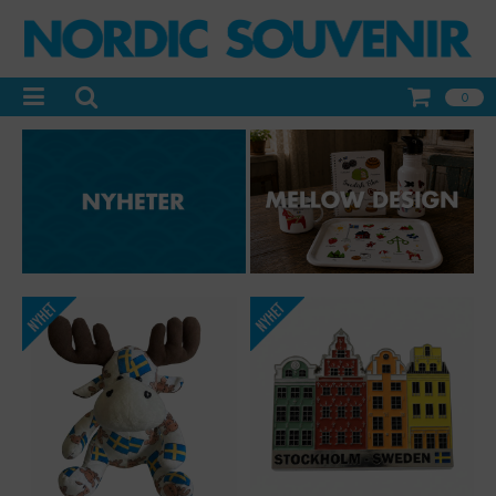
0
-
+
-
+
Qty:
Qty: