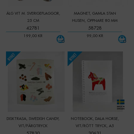
ÄLG VIT M. SVERIGEFLAGGOR,
MAGNET, GAMLA STAN
25 CM
HUSEN, ÖPPNARE 80 MM
42781
58728
199,00
KR
99,00
KR
-
+
Qty:
DISKTRASA, SWEDISH CANDY,
NOTEBOOK, DALA HORSE,
VIT/FÄRGTRYCK
VIT/RÖTT TRYCK, A5
57830
30631