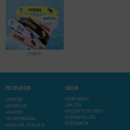
ÖVRIGT
PRODUKTER
SIDOR
STARTSIDAN
NYHETER
OM OSS
GOSEDJUR
INTEGRITETSPOLICY
MAGNET
KONTAKTA OSS
NYCKELRINGAR
KÖPVILLKOR
MUGGAR, SKÅLAR &