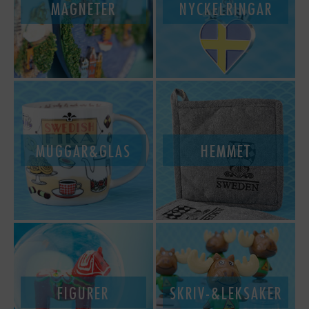
MAGNETER
NYCKELRINGAR
MUGGAR&GLAS
HEMMET
FIGURER
SKRIV-&LEKSAKER