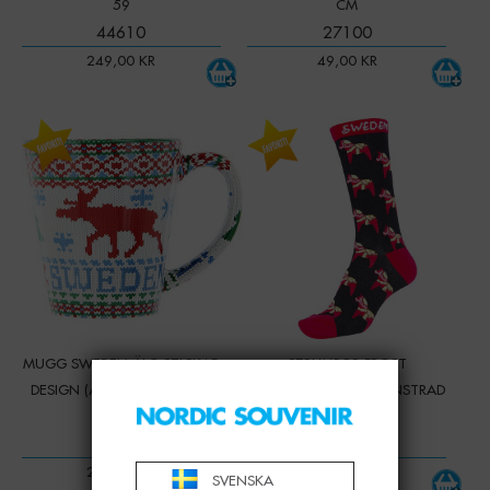
59
CM
44610
27100
249,00
KR
49,00
KR
-
+
-
+
Qty:
Qty:
MUGG SWEDEN ÄLG STICKAD
STRUMPOR FROST
DESIGN (ÄVEN INSIDAN) 27
DALAHÄSTAR SMÅMÖNSTRAD
CL
STRL. 35-39
94201
47215
249,00
KR
99,00
KR
SVENSKA