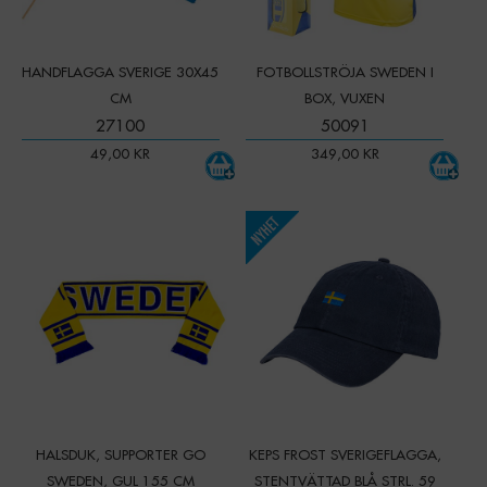
M
-
+
LAGER
0 ST
Art. nr:
50047
HANDFLAGGA SVERIGE 30X45
FOTBOLLSTRÖJA SWEDEN I
L
CM
BOX, VUXEN
-
+
LAGER
0 ST
Art. nr:
27100
50091
50048
49,00
KR
349,00
KR
XL
-
+
LAGER
0 ST
Art. nr:
-
+
50049
Qty:
XXL
-
+
LAGER
0 ST
Art. nr:
50050
HALSDUK, SUPPORTER GO
KEPS FROST SVERIGEFLAGGA,
SWEDEN, GUL 155 CM
STENTVÄTTAD BLÅ STRL. 59