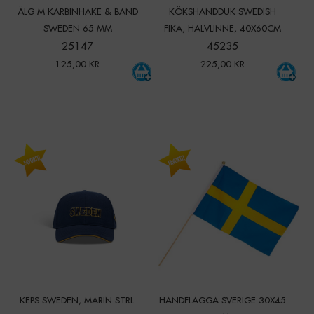
ÄLG M KARBINHAKE & BAND
KÖKSHANDDUK SWEDISH
SWEDEN 65 MM
FIKA, HALVLINNE, 40X60CM
25147
45235
125,00
KR
225,00
KR
-
+
-
+
Qty:
Qty:
KEPS SWEDEN, MARIN STRL.
HANDFLAGGA SVERIGE 30X45