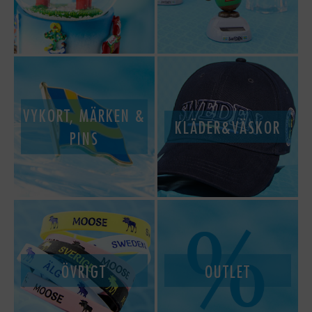
VYKORT, MÄRKEN &
KLÄDER&VÄSKOR
PINS
ÖVRIGT
OUTLET