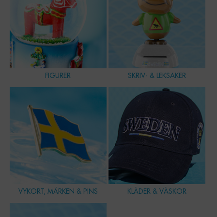
FIGURER
SKRIV- & LEKSAKER
VYKORT, MÄRKEN & PINS
KLÄDER & VÄSKOR