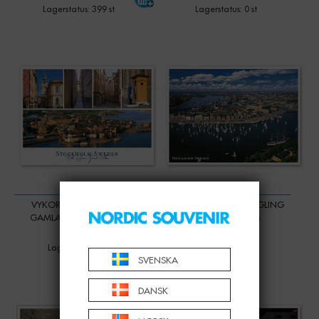
Lagerstatus: 399 st
Lagerstatus: 0 st
VYKORT, SLOTTSVAKT,
VYKORT, SOMMARSEGLING
GAMLA STAN VYER, A6
STRÖMMEN, A6
15,00 KR
15,00 KR
Lagerstatus: 0 st
Lagerstatus: 0 st
SVENSKA
DANSK