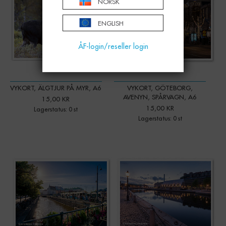
NORSK
ENGLISH
ÅF-login/reseller login
VYKORT, ÄLGTJUR PÅ MYR, A6
VYKORT, GÖTEBORG,
AVENYN, SPÅRVAGN, A6
15,00 KR
15,00 KR
Lagerstatus: 0 st
Lagerstatus: 0 st
-
+
-
+
Qty:
Qty: