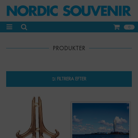
0
PRODUKTER
FILTRERA EFTER
-
+
-
+
Qty:
Qty: