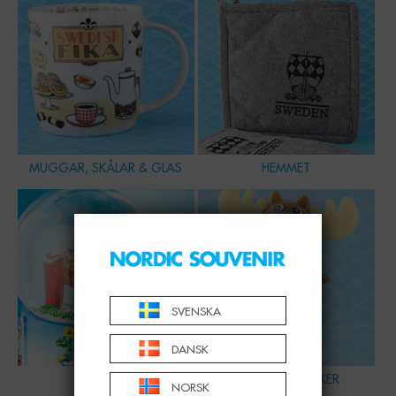
MUGGAR, SKÅLAR & GLAS
HEMMET
SVENSKA
DANSK
FIGURER
SKRIV- & LEKSAKER
NORSK