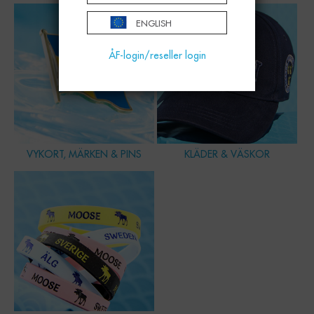
ENGLISH
ÅF-login/reseller login
VYKORT, MÄRKEN & PINS
KLÄDER & VÄSKOR