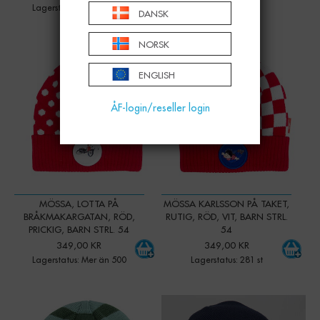
Lagerstatus: Mer än 500
DANSK
NORSK
-
+
-
+
Qty:
Qty:
ENGLISH
ÅF-login/reseller login
MÖSSA, LOTTA PÅ
MÖSSA KARLSSON PÅ TAKET,
BRÅKMAKARGATAN, RÖD,
RUTIG, RÖD, VIT, BARN STRL.
PRICKIG, BARN STRL. 54
54
349,00 KR
349,00 KR
Lagerstatus: Mer än 500
Lagerstatus: 281 st
-
+
-
+
Qty:
Qty: