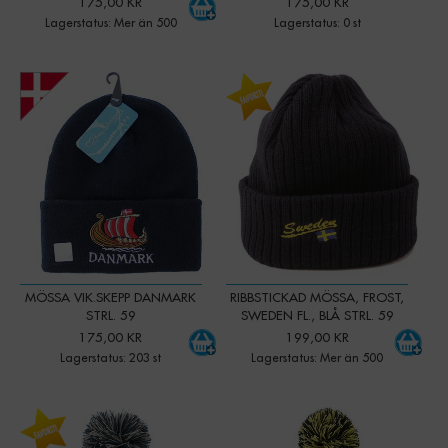
175,00 KR
175,00 KR
Lagerstatus: Mer än 500
Lagerstatus: 0 st
-
+
-
+
Qty:
Qty:
MÖSSA VIK.SKEPP DANMARK
RIBBSTICKAD MÖSSA, FROST,
STRL. 59
SWEDEN FL., BLÅ STRL. 59
175,00 KR
199,00 KR
Lagerstatus: 203 st
Lagerstatus: Mer än 500
-
+
-
+
Qty:
Qty: