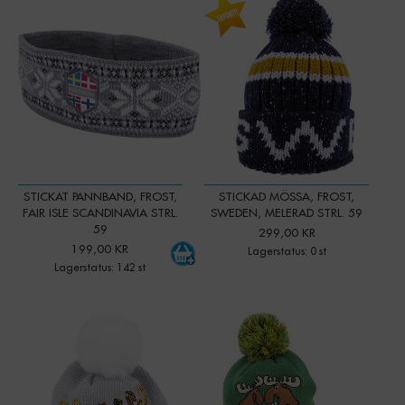
-
+
Qty:
STICKAT PANNBAND, FROST,
STICKAD MÖSSA, FROST,
FAIR ISLE SCANDINAVIA STRL.
SWEDEN, MELERAD STRL. 59
59
299,00 KR
199,00 KR
Lagerstatus: 0 st
Lagerstatus: 142 st
-
+
-
+
Qty:
Qty: