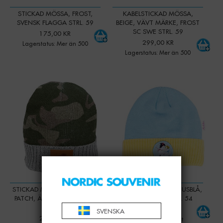
STICKAD MÖSSA, FROST,
KABELSTICKAD MÖSSA,
SVENSK FLAGGA STRL. 59
BEIGE, VÄVT MÄRKE, FROST
SC SWE STRL. 59
175,00 KR
299,00 KR
Lagerstatus: Mer än 500
Lagerstatus: Mer än 500
-
+
-
+
Qty:
Qty:
STICKAD MÖSSA, CAMO, PU
MÖSSA, MADICKEN, LJUSBLÅ,
PATCH, ÄLG, SWEDEN STRL.
BARNSTORLEK STRL. 54
59
349,00 KR
SVENSKA
299,00 KR
Lagerstatus: 216 st