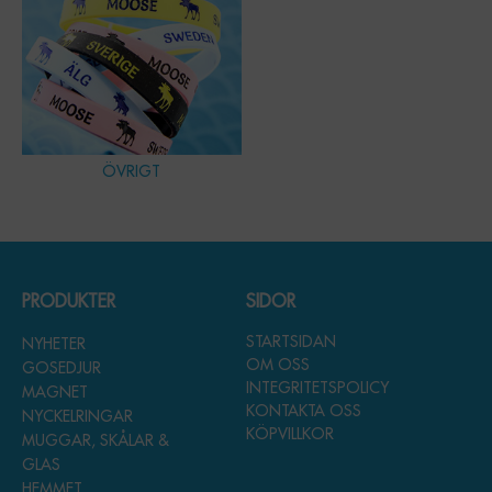
ÖVRIGT
PRODUKTER
SIDOR
STARTSIDAN
NYHETER
OM OSS
GOSEDJUR
INTEGRITETSPOLICY
MAGNET
KONTAKTA OSS
NYCKELRINGAR
KÖPVILLKOR
MUGGAR, SKÅLAR &
GLAS
HEMMET