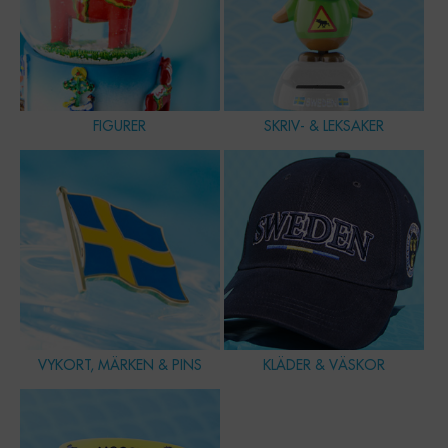
FIGURER
SKRIV- & LEKSAKER
VYKORT, MÄRKEN & PINS
KLÄDER & VÄSKOR