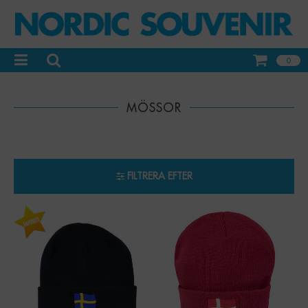
0
MÖSSOR
FILTRERA EFTER
-
+
-
+
Qty:
Qty: