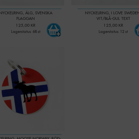
NYCKELRING, ÄLG, SVENSKA
NYCKELRING, I LOVE SWEDE
FLAGGAN
VIT/BLÅ-GUL TEXT
125,00 KR
125,00 KR
Lagerstatus: 68 st
Lagerstatus: 12 st
-
+
ELRING, MOOSE NORWAY, RÖD-