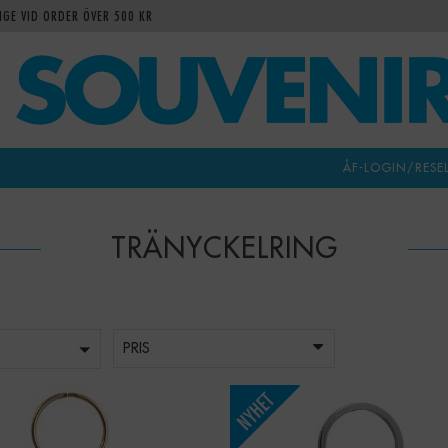
IGE VID ORDER ÖVER 500 KR
ÅF-LOGIN/RESE
TRÄNYCKELRING
PRIS
-
+
-
+
Qty: