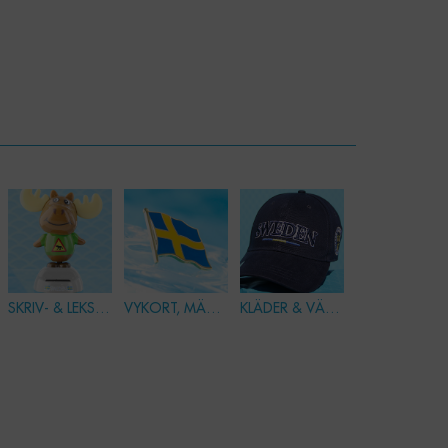
SKRIV- & LEKSAKER
VYKORT, MÄRKEN & PINS
KLÄDER & VÄSKOR