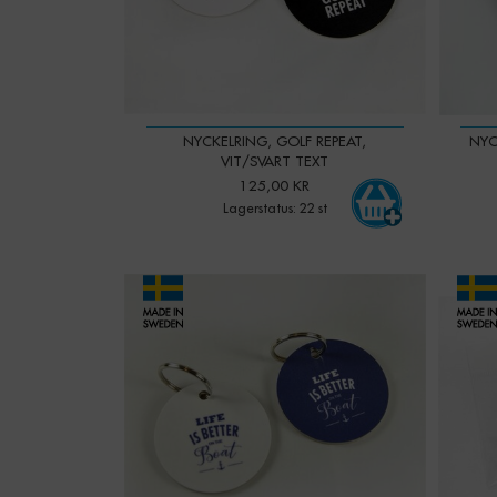
NYCKELRING, GOLF REPEAT,
NYC
VIT/SVART TEXT
125,00 KR
Lagerstatus: 22 st
-
+
Qty:
Qty: