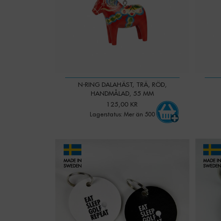
N-RING DALAHÄST, TRÄ, RÖD,
HANDMÅLAD, 55 MM
125,00 KR
Lagerstatus: Mer än 500
-
+
Qty:
Qty: