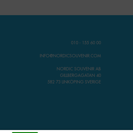
010 - 155 60 00
INFO@NORDICSOUVENIR.COM
NORDIC SOUVENIR AB
GILLBERGAGATAN 40
582 73 LINKÖPING SVERIGE