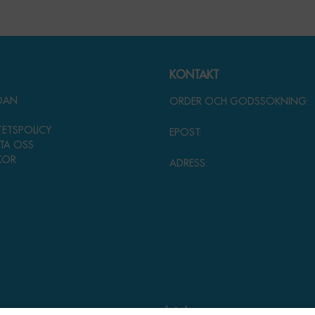
KONTAKT
IDAN
ORDER OCH GODSSÖKNING:
S
TETSPOLICY
EPOST:
TA OSS
KOR
ADRESS: