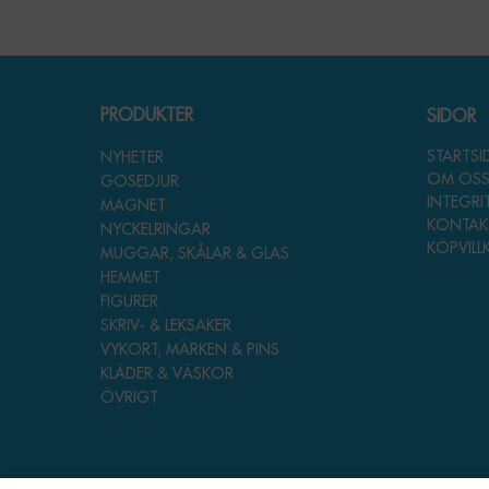
PRODUKTER
SIDOR
STARTS
NYHETER
OM OS
GOSEDJUR
INTEGRI
MAGNET
KONTAK
NYCKELRINGAR
KÖPVILL
MUGGAR, SKÅLAR & GLAS
HEMMET
FIGURER
SKRIV- & LEKSAKER
VYKORT, MÄRKEN & PINS
KLÄDER & VÄSKOR
ÖVRIGT