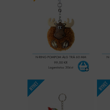
N-RING POMPOM ÄLG TRÄ 60 MM
N-
99,00 KR
Lagerstatus: 304 st
-
+
Qty:
Qty: