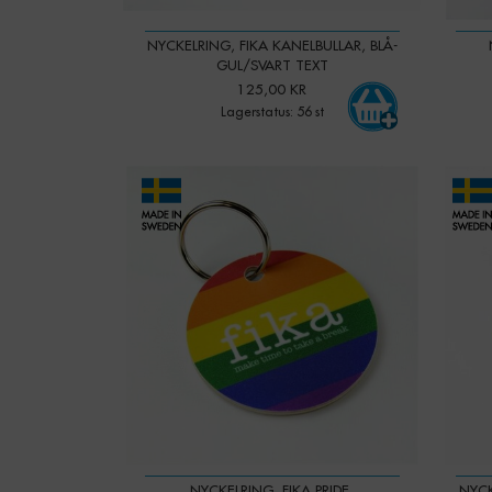
NYCKELRING, FIKA KANELBULLAR, BLÅ-
GUL/SVART TEXT
125,00 KR
Lagerstatus: 56 st
-
+
Qty:
Qty:
NYCKELRING, FIKA PRIDE,
NYCK