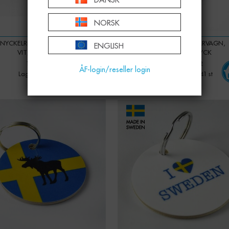
NORSK
NYCKELRING, PADEL REPEAT,
NYCKELRING, SPÅRVAGN,
ENGLISH
VIT/SVART TEXT
VIT/FÄRGTRYCK
125,00 KR
125,00 KR
ÅF-login/reseller login
Lagerstatus: 30 st
Lagerstatus: 141 st
-
+
-
+
Qty: