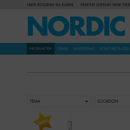
SÄKER BETALNING VIA KLARNA
FRAKTFRI LEVERANS INOM SVER
PRODUKTER
TEMA
INSPIRERAS
KONTAKTA OSS
TEMA
LOCATION
-
+
Qty:
Qty: