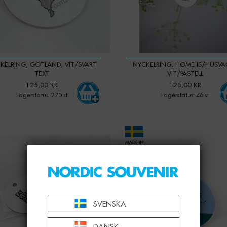
KELRING, GOTLAND, VIT/SVART
NYCKELRING, HOME IS/HUSVA
TEXT
VIT/PASTELL
125,00 KR
125,00 KR
Lagerstatus: 270 st
Lagerstatus: 46 st
-
+
-
+
Qty:
SVENSKA
DANSK