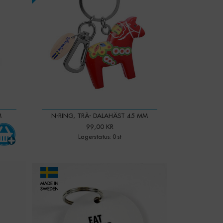
M
N-RING, TRÄ- DALAHÄST 45 MM
99,00 KR
Lagerstatus: 0 st
-
+
Qty: