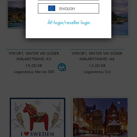
ENGLISH
ÅF-login/reseller login
VYKORT, VINTER VID SÖDER
VYKORT, VINTER VID SÖDER
MÄLARSTRAND, KS
MÄLARSTRAND, A6
19,00 KR
15,00 KR
Lagerstatus: Mer än 500
Lagerstatus: 0 st