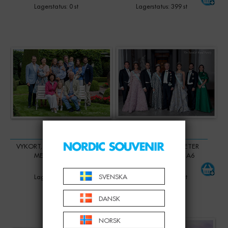
Lagerstatus: 0 st
Lagerstatus: 399 st
-
+
Qty:
VYKORT, KUNGAFAMILJEN
VYKORT, KUNGLIGHETER
MED BARN, A6
INFÖR NOBELFEST, A6
15,00 KR
15,00 KR
SVENSKA
Lagerstatus: 0 st
Lagerstatus: 318 st
DANSK
-
+
Qty:
NORSK