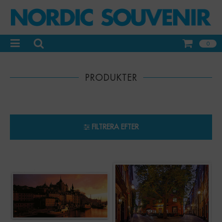
0
PRODUKTER
FILTRERA EFTER
-
+
Qty: