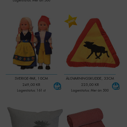
Lagerstatus: Mer än 500
-
+
-
+
Qty:
Qty:
SVERIGE-PAR, 10CM
ÄLGVARNINGSKUDDE, 33CM
249,00 KR
225,00 KR
Lagerstatus: 161 st
Lagerstatus: Mer än 500
-
+
-
+
Qty:
Qty: