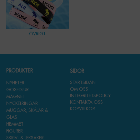
ÖVRIGT
PRODUKTER
SIDOR
STARTSIDAN
NYHETER
OM OSS
GOSEDJUR
INTEGRITETSPOLICY
MAGNET
KONTAKTA OSS
NYCKELRINGAR
KÖPVILLKOR
MUGGAR, SKÅLAR &
GLAS
HEMMET
FIGURER
SKRIV- & LEKSAKER