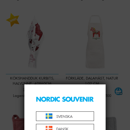
-
+
-
+
Qty:
Qty:
KÖKSHANDDUK KURBITS,
FÖRKLÄDE, DALAHÄST, NATUR
HALVLINNE, 40X60CM
102 CM
225,00 KR
199,00 KR
Lagerstatus: Mer än 500
Lagerstatus: Mer än 500
-
+
-
+
Qty:
Qty:
SVENSKA
DANSK