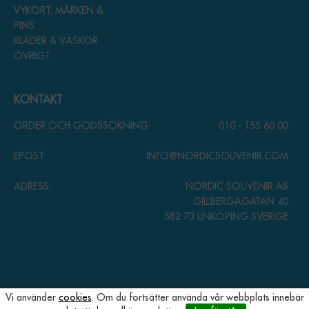
VYKORT, MÄRKEN &
PINS
KLÄDER & VÄSKOR
ÖVRIGT
KONTAKT
ORDER OCH GODSSÖKNING:
010 - 155 60 00
EPOST:
INFO@NORDICSOUVENIR.COM
ADRESS:
NORDIC SOUVENIR AB
GILLBERGAGATAN 40
582 73 LINKÖPING SVERIGE
Vi använder
cookies
. Om du fortsätter använda vår webbplats innebär