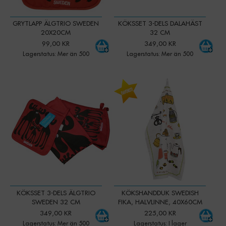
GRYTLAPP ÄLGTRIO SWEDEN
KÖKSSET 3-DELS DALAHÄST
20X20CM
32 CM
99,00 KR
349,00 KR
Lagerstatus: Mer än 500
Lagerstatus: Mer än 500
-
+
Qty:
2026-01-15
Lager
-
+
I lager
Art. nr:
45235
KÖKSSET 3-DELS ÄLGTRIO
KÖKSHANDDUK SWEDISH
SWEDEN 32 CM
FIKA, HALVLINNE, 40X60CM
349,00 KR
225,00 KR
Lagerstatus: Mer än 500
Lagerstatus: I lager