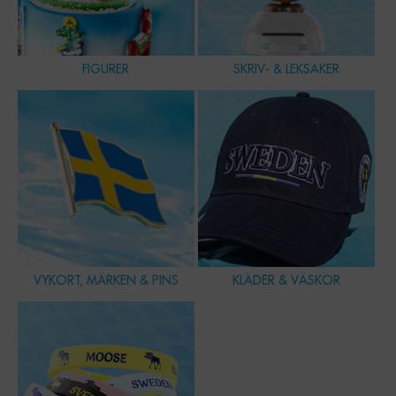
FIGURER
SKRIV- & LEKSAKER
VYKORT, MÄRKEN & PINS
KLÄDER & VÄSKOR