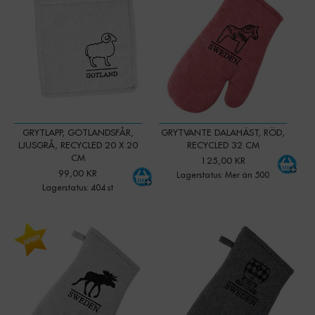
GRYTLAPP, GOTLANDSFÅR,
GRYTVANTE DALAHÄST, RÖD,
LJUSGRÅ, RECYCLED 20 X 20
RECYCLED 32 CM
CM
125,00 KR
99,00 KR
Lagerstatus: Mer än 500
Lagerstatus: 404 st
-
+
-
+
Qty:
Qty: