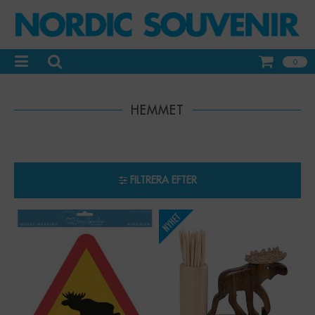
0
HEMMET
FILTRERA EFTER
-
+
Qty: