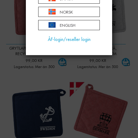
NORSK
ENGLISH
ÅF-login/reseller login
GRYTLAPP DALAHÄST, RÖD,
GRYTLAPP ÄLG, GRÅ,
RECYCLED 20X20CM
RECYCLED 20X20CM
99,00 KR
99,00 KR
Lagerstatus: Mer än 500
Lagerstatus: Mer än 500
-
+
-
+
Qty:
Qty: