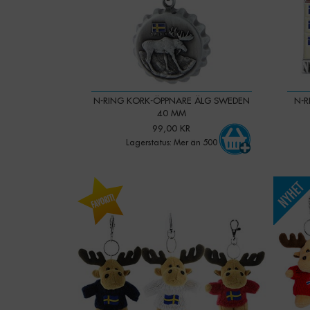
N-RING KORK-ÖPPNARE ÄLG SWEDEN
N-
40 MM
99,00 KR
Lagerstatus: Mer än 500
-
+
Qty:
Qty: