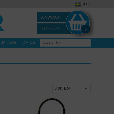
SEK
KUNDVAGN
TILL KASSAN
0
LLER LOGIN
OM OSS
-
+
Qty: