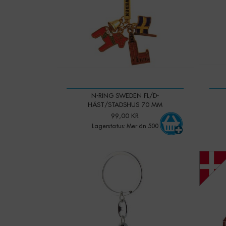
N-RING SWEDEN FL/D-
HÄST/STADSHUS 70 MM
99,00 KR
Lagerstatus: Mer än 500
-
+
Qty:
Qty: