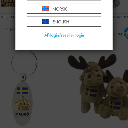
NORSK
RING, OLD TOWN SVART 40 MM
N-RING VIKINGAHUVUD SWEDE
ENGLISH
MM
75,00 KR
75,00 KR
Lagerstatus: Mer än 500
Lagerstatus: Mer än 500
ÅF-login/reseller login
-
+
-
+
Qty: