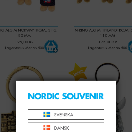
NG ÄLG M NORWAYTRÖJA, 3 FG,
N-RING ÄLG M FINLANDTRÖJA, 
80 MM
110 MM
125,00 KR
125,00 KR
Lagerstatus: Mer än 500
Lagerstatus: Mer än 500
-
+
-
+
Qty:
SVENSKA
DANSK