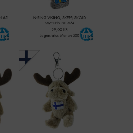
N 65
N-RING VIKING, SKEPP, SKÖLD
SWEDEN 80 MM
99,00 KR
Lagerstatus: Mer än 500
-
+
Qty: