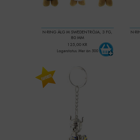
N-RING ÄLG M SWEDENTRÖJA, 3 FG,
N-RI
80 MM
125,00 KR
Lagerstatus: Mer än 500
-
+
Qty:
Qty: