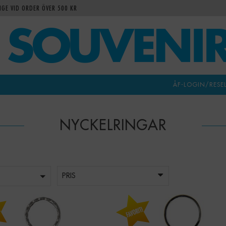
IGE VID ORDER ÖVER 500 KR
ÅF-LOGIN/RESE
NYCKELRINGAR
PRIS
-
+
-
+
Qty: