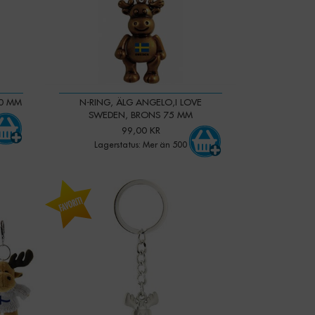
10 MM
N-RING, ÄLG ANGELO,I LOVE
SWEDEN, BRONS 75 MM
99,00 KR
Lagerstatus: Mer än 500
-
+
Qty: