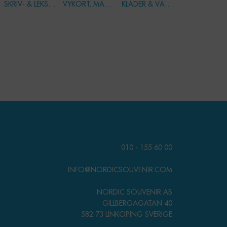
SKRIV- & LEKSAKER
VYKORT, MÄRKEN & PINS
KLÄDER & VÄSKOR
010 - 155 60 00
INFO@NORDICSOUVENIR.COM
NORDIC SOUVENIR AB
GILLBERGAGATAN 40
582 73 LINKÖPING SVERIGE