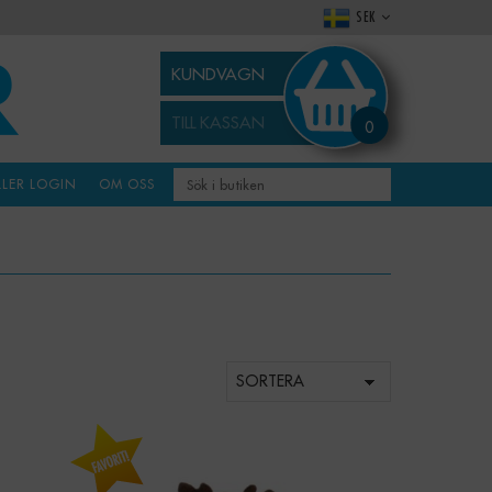
SEK
KUNDVAGN
TILL KASSAN
0
LLER LOGIN
OM OSS
-
+
Qty: