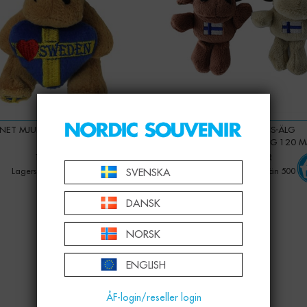
NET MJUKISÄLG SWEDENHJÄRTA
MAGNET MJUKIS-ÄLG
100 MM
FINLANDFLAGGA, 2FG 120 
125,00 KR
125,00 KR
Lagerstatus: Mer än 500
Lagerstatus: Mer än 500
SVENSKA
DANSK
NORSK
ENGLISH
ÅF-login/reseller login