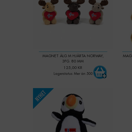
MAGNET ÄLG M HJÄRTA NORWAY,
MAG
3FG. 80 MM
125,00 KR
Lagerstatus: Mer än 500
-
+
Qty: