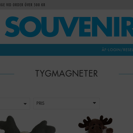
IGE VID ORDER ÖVER 500 KR
ÅF-LOGIN/RESE
TYGMAGNETER
PRIS
-
+
-
+
Qty: