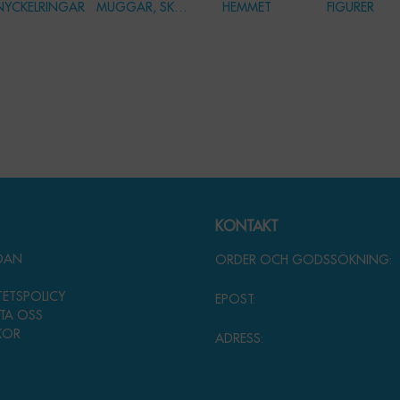
NYCKELRINGAR
MUGGAR, SKÅLAR & GLAS
HEMMET
FIGURER
KONTAKT
IDAN
ORDER OCH GODSSÖKNING:
S
TETSPOLICY
EPOST:
TA OSS
KOR
ADRESS: