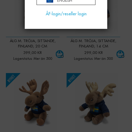
ENGLISH
ÅF-login/reseller login
ÄLG M. TRÖJA, SITTANDE,
ÄLG M. TRÖJA, SITTANDE,
FINLAND, 20 CM
FINLAND, 14 CM
399,00 KR
299,00 KR
Lagerstatus: Mer än 500
Lagerstatus: Mer än 500
-
+
-
+
Qty:
Qty: