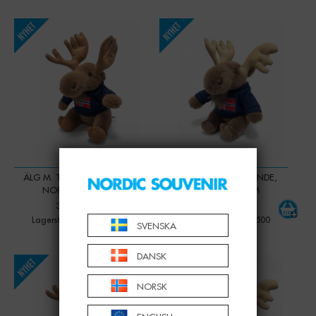
-
+
-
+
Qty:
Qty:
ÄLG M. TRÖJA, SITTANDE,
ÄLG M. TRÖJA SITTANDE,
NORWAY, 20 CM
NORWAY, 14 CM
399,00 KR
299,00 KR
Lagerstatus: Mer än 500
Lagerstatus: Mer än 500
SVENSKA
DANSK
-
+
-
+
Qty:
Qty:
NORSK