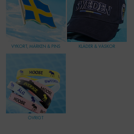
VYKORT, MÄRKEN & PINS
KLÄDER & VÄSKOR
ÖVRIGT