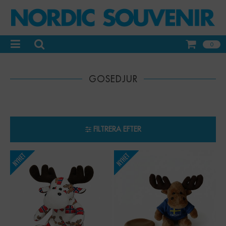
0
GOSEDJUR
FILTRERA EFTER
-
+
-
+
Qty:
Qty: