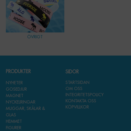
ÖVRIGT
PRODUKTER
SIDOR
STARTSIDAN
NYHETER
OM OSS
GOSEDJUR
INTEGRITETSPOLICY
MAGNET
KONTAKTA OSS
NYCKELRINGAR
KÖPVILLKOR
MUGGAR, SKÅLAR &
GLAS
HEMMET
FIGURER