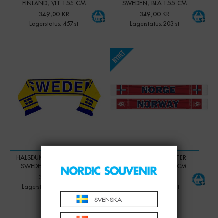
FINLAND, VIT 155 CM
SWEDEN, BLÅ 155 CM
349,00 KR
349,00 KR
Lagerstatus: 457 st
Lagerstatus: 203 st
-
+
-
+
Qty:
Qty:
HALSDUK, SUPPORTER GO
HALSDUK, SUPPORTER
SWEDEN, GUL 155 CM
NORGE, RÖD 155 CM
349,00 KR
349,00 KR
Lagerstatus: Mer än 500
Lagerstatus: 235 st
SVENSKA