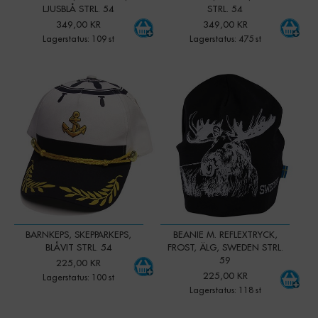
LJUSBLÅ STRL. 54
STRL. 54
349,00 KR
349,00 KR
Lagerstatus: 109 st
Lagerstatus: 475 st
-
+
-
+
Qty:
Qty:
BARNKEPS, SKEPPARKEPS,
BEANIE M. REFLEXTRYCK,
BLÅVIT STRL. 54
FROST, ÄLG, SWEDEN STRL.
59
225,00 KR
225,00 KR
Lagerstatus: 100 st
Lagerstatus: 118 st