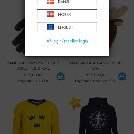
-
+
-
+
Qty:
Qty:
DANSK
NORSK
ENGLISH
ÅF-login/reseller login
HANDSKAR SWEDEN (TOUCH
HANDVÄSKA ÄLGANSIKTE 20
SCREEN), 2 STORL.
CM
125,00 KR
225,00 KR
Lagerstatus: 243 st
Lagerstatus: Mer än 500
XS/S
XS
Lager
Lager
-
+
-
+
111 st
61 st
Art. nr:
50217
Art. nr:
81734
M/L
S
Lager
Lager
-
+
-
+
184 st
127 st
Art. nr:
50218
Art. nr:
81735