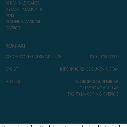
SKRIV- & LEKSAKER
VYKORT, MÄRKEN &
PINS
KLÄDER & VÄSKOR
ÖVRIGT
KONTAKT
ORDER OCH GODSSÖKNING:
010 - 155 60 00
EPOST:
INFO@NORDICSOUVENIR.COM
ADRESS:
NORDIC SOUVENIR AB
GILLBERGAGATAN 40
582 73 LINKÖPING SVERIGE