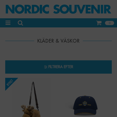
0
KLÄDER & VÄSKOR
FILTRERA EFTER
-
+
-
+
Qty:
Qty: