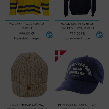
XL/XXL
M
Lager
Lager
-
+
-
+
108 st
278 st
Art. nr:
50219
Art. nr:
81736
L
Lager
-
+
HOCKEYTRÖJA SVERIGE
HOOD MARIN SVERIGE
242 st
Art. nr:
81737
VUXEN
SWEDEN 1523, VUXEN
999,00 KR
799,00 KR
XL
Lager
-
+
Lagerstatus: I lager
Lagerstatus: I lager
184 st
Art. nr:
81738
XXL
Lager
-
+
-
+
-
+
Qty:
Qty:
135 st
Art. nr:
81739
KABELSTICKAD MÖSSA,
KEPS COPENHAGEN 1167