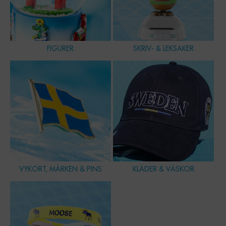
FIGURER
SKRIV- & LEKSAKER
VYKORT, MÄRKEN & PINS
KLÄDER & VÄSKOR