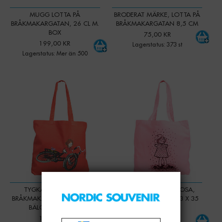
MUGG LOTTA PÅ
BRODERAT MÄRKE, LOTTA PÅ
BRÅKMAKARGATAN, 26 CL M.
BRÅKMAKARGATAN 8,5 CM
BOX
75,00 KR
199,00 KR
Lagerstatus: 373 st
Lagerstatus: Mer än 500
-
+
-
+
Qty:
Qty:
TYGKASSE LOTTA PÅ
TYGKASSE LOTTA, ROSA,
BRÅKMAKARGATAN, RÖD, M.
RECYCLED, M. BÄLG 43 X 35
BÄLG 43 X 35 CM
CM
199,00 KR
175,00 KR