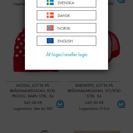
SVENSKA
Lagerstatus: Mer än 500
Lagerstatus: Mer än 500
DANSK
-
+
-
+
Qty:
Qty:
NORSK
ENGLISH
ÅF-login/reseller login
MÖSSA, LOTTA PÅ
BARNKEPS, LOTTA PÅ
BRÅKMAKARGATAN, RÖD,
BRÅKMAKARGATAN, VIT/RÖD
PRICKIG, BARN STRL. 54
STRL. 54
349,00 KR
349,00 KR
Lagerstatus: Mer än 500
Lagerstatus: 210 st
-
+
-
+
Qty:
Qty: