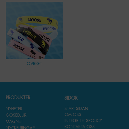
ÖVRIGT
PRODUKTER
SIDOR
STARTSIDAN
NYHETER
OM OSS
GOSEDJUR
INTEGRITETSPOLICY
MAGNET
KONTAKTA OSS
NYCKELRINGAR