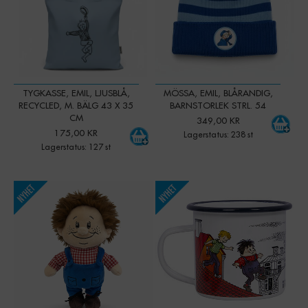
TYGKASSE, EMIL, LJUSBLÅ,
MÖSSA, EMIL, BLÅRANDIG,
RECYCLED, M. BÄLG 43 X 35
BARNSTORLEK STRL. 54
CM
349,00 KR
175,00 KR
Lagerstatus: 238 st
Lagerstatus: 127 st
-
+
-
+
Qty:
Qty: