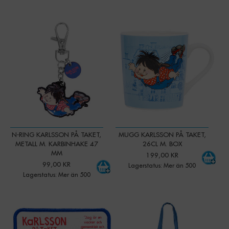
-
+
-
+
Qty:
Qty:
N-RING KARLSSON PÅ TAKET,
MUGG KARLSSON PÅ TAKET,
METALL M. KARBINHAKE 47
26CL M. BOX
MM
199,00 KR
99,00 KR
Lagerstatus: Mer än 500
Lagerstatus: Mer än 500
-
+
-
+
Qty:
Qty: