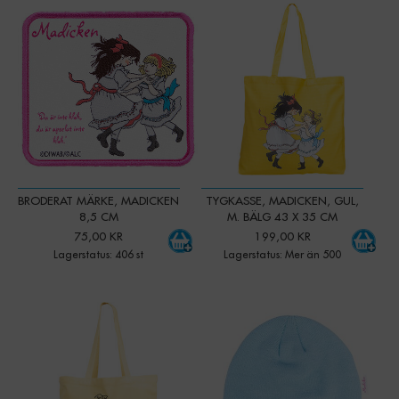
-
+
-
+
Qty:
Qty:
BRODERAT MÄRKE, MADICKEN
TYGKASSE, MADICKEN, GUL,
8,5 CM
M. BÄLG 43 X 35 CM
75,00 KR
199,00 KR
Lagerstatus: 406 st
Lagerstatus: Mer än 500
-
+
-
+
Qty:
Qty: