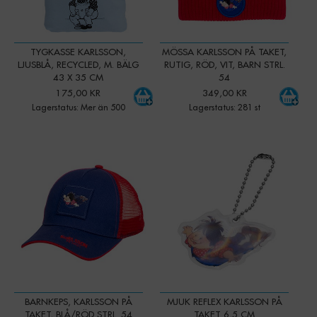
TYGKASSE KARLSSON,
MÖSSA KARLSSON PÅ TAKET,
LJUSBLÅ, RECYCLED, M. BÄLG
RUTIG, RÖD, VIT, BARN STRL.
43 X 35 CM
54
175,00 KR
349,00 KR
Lagerstatus: Mer än 500
Lagerstatus: 281 st
-
+
-
+
Qty:
Qty:
BARNKEPS, KARLSSON PÅ
MJUK REFLEX KARLSSON PÅ
TAKET, BLÅ/RÖD STRL. 54
TAKET 6,5 CM