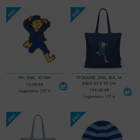
-
+
-
+
Qty:
Qty:
PIN, EMIL, 30 MM
TYGKASSE, EMIL, BLÅ, M.
BÄLG 43 X 35 CM
75,00 KR
199,00 KR
Lagerstatus: 257 st
Lagerstatus: 151 st
-
+
-
+
Qty:
Qty: