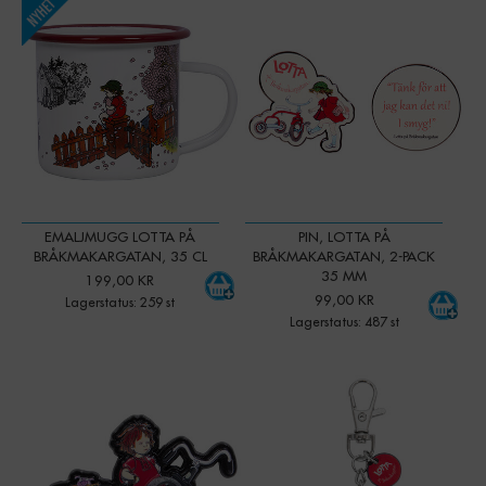
-
+
-
+
Qty:
Qty:
EMALJMUGG LOTTA PÅ
PIN, LOTTA PÅ
BRÅKMAKARGATAN, 35 CL
BRÅKMAKARGATAN, 2-PACK
35 MM
199,00 KR
99,00 KR
Lagerstatus: 259 st
Lagerstatus: 487 st
-
+
-
+
Qty:
Qty: