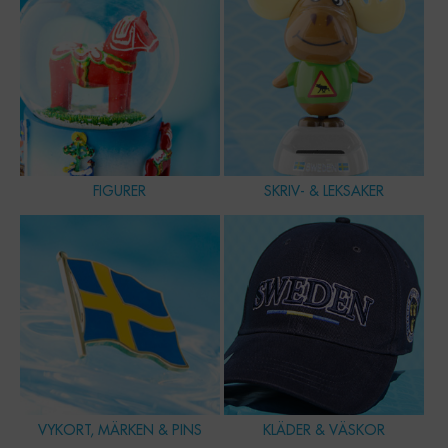
FIGURER
SKRIV- & LEKSAKER
VYKORT, MÄRKEN & PINS
KLÄDER & VÄSKOR