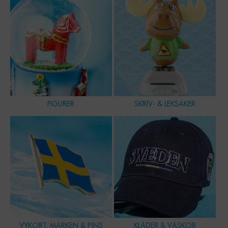
FIGURER
SKRIV- & LEKSAKER
VYKORT, MÄRKEN & PINS
KLÄDER & VÄSKOR