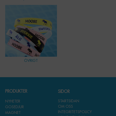
ÖVRIGT
PRODUKTER
SIDOR
STARTSIDAN
NYHETER
OM OSS
GOSEDJUR
INTEGRITETSPOLICY
MAGNET