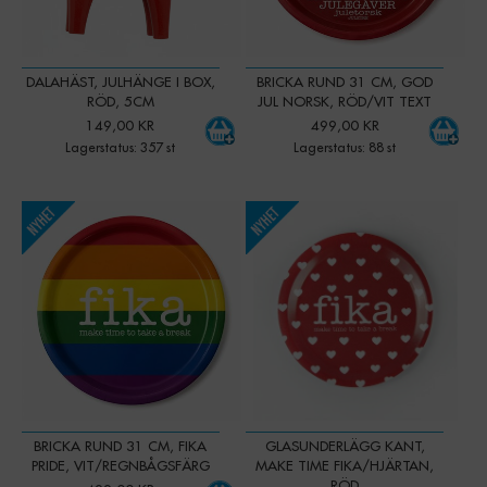
DALAHÄST, JULHÄNGE I BOX,
BRICKA RUND 31 CM, GOD
RÖD, 5CM
JUL NORSK, RÖD/VIT TEXT
149,00 KR
499,00 KR
Lagerstatus: 357 st
Lagerstatus: 88 st
-
+
-
+
Qty:
Qty:
BRICKA RUND 31 CM, FIKA
GLASUNDERLÄGG KANT,
PRIDE, VIT/REGNBÅGSFÄRG
MAKE TIME FIKA/HJÄRTAN,
RÖD