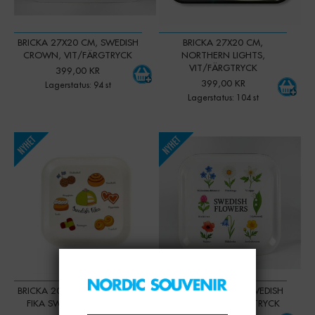
BRICKA 27X20 CM, SWEDISH
BRICKA 27X20 CM,
CROWN, VIT/FÄRGTRYCK
NORTHERN LIGHTS,
VIT/FÄRGTRYCK
399,00 KR
399,00 KR
Lagerstatus: 94 st
Lagerstatus: 104 st
-
+
-
+
Qty:
Qty:
BRICKA 20X20 CM, SWEDISH
BRICKA 20X20 CM, SWEDISH
FIKA SWEETS, VIT/FÄRG
FLOWERS, VIT/FÄRGTRYCK