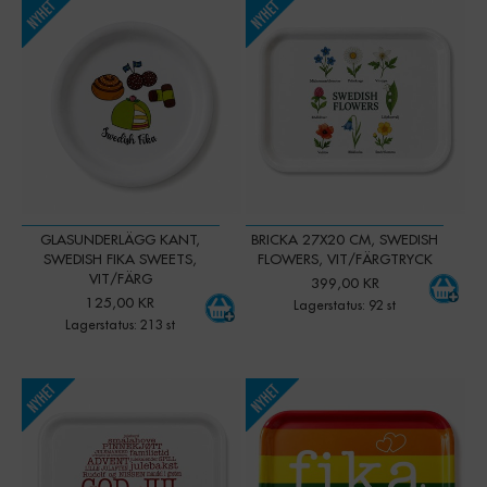
-
+
-
+
Qty:
Qty:
GLASUNDERLÄGG KANT,
BRICKA 27X20 CM, SWEDISH
SWEDISH FIKA SWEETS,
FLOWERS, VIT/FÄRGTRYCK
VIT/FÄRG
399,00 KR
125,00 KR
Lagerstatus: 92 st
Lagerstatus: 213 st
-
+
-
+
Qty:
Qty: