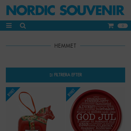
0
HEMMET
FILTRERA EFTER
-
+
-
+
Qty:
Qty: