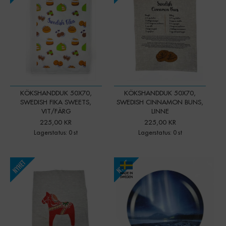
KÖKSHANDDUK 50X70,
KÖKSHANDDUK 50X70,
SWEDISH FIKA SWEETS,
SWEDISH CINNAMON BUNS,
VIT/FÄRG
LINNE
225,00 KR
225,00 KR
Lagerstatus: 0 st
Lagerstatus: 0 st
-
+
-
+
Qty:
Qty: