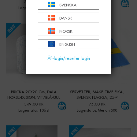
349,00 KR
349,00 KR
SVENSKA
Lagerstatus: 104 st
Lagerstatus: 73 st
DANSK
-
+
-
+
Qty:
Qty:
NORSK
ENGLISH
ÅF-login/reseller login
BRICKA 20X20 CM, DALA
SERVETTER, MAKE TIME FIKA,
HORSE-DESIGN, VIT/BLÅ-GUL
SVENSK FLAGGA, 25-P
349,00 KR
75,00 KR
Lagerstatus: 106 st
Lagerstatus: Mer än 500
-
+
Qty: