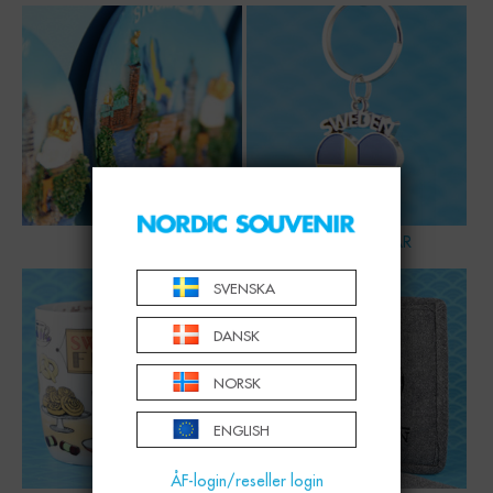
MAGNET
NYCKELRINGAR
SVENSKA
DANSK
NORSK
ENGLISH
ÅF-login/reseller login