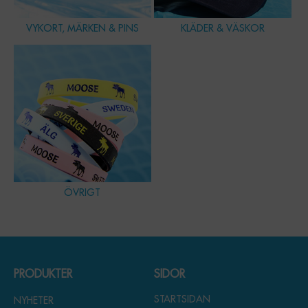
VYKORT, MÄRKEN & PINS
KLÄDER & VÄSKOR
ÖVRIGT
PRODUKTER
SIDOR
STARTSIDAN
NYHETER