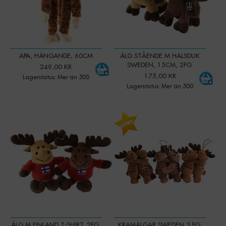
APA, HÄNGANDE, 60CM
ÄLG STÅENDE M HALSDUK
SWEDEN, 15CM, 2FG.
249,00 KR
175,00 KR
Lagerstatus: Mer än 500
Lagerstatus: Mer än 500
-
+
-
+
Qty:
Qty:
ÄLG M FINLAND T-SHIRT, 2FG.
KRAMÄLGAR SWEDEN 3 FG,