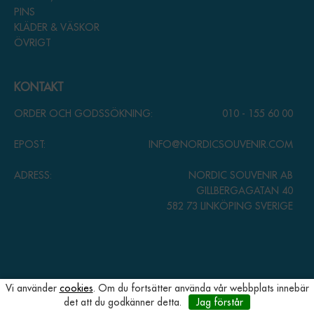
PINS
KLÄDER & VÄSKOR
ÖVRIGT
KONTAKT
ORDER OCH GODSSÖKNING:
010 - 155 60 00
EPOST:
INFO@NORDICSOUVENIR.COM
ADRESS:
NORDIC SOUVENIR AB
GILLBERGAGATAN 40
582 73 LINKÖPING SVERIGE
Vi använder
cookies
. Om du fortsätter använda vår webbplats innebär
det att du godkänner detta.
Jag förstår