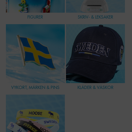
FIGURER
SKRIV- & LEKSAKER
VYKORT, MÄRKEN & PINS
KLÄDER & VÄSKOR