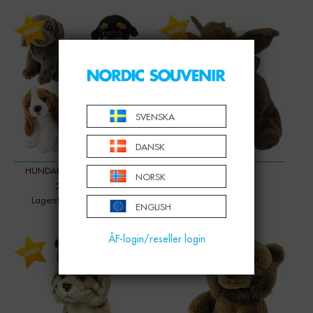
-
+
Qty:
SVENSKA
DANSK
HUNDAR, 15CM, 4 MOD.
ÄLG, 15CM
NORSK
249,00 KR
299,00 KR
Lagerstatus: Mer än 500
Lagerstatus: 0 st
ENGLISH
ÅF-login/reseller login
-
+
-
+
Qty:
Qty: