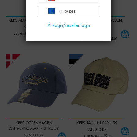
ENGLISH
KEPS ÄLG FINLAND STRL. 59
KEPS STOCKHOLM SWEDEN,
ÅF-login/reseller login
MARIN STRL. 59
249,00 KR
249,00 KR
Lagerstatus: Mer än 500
Lagerstatus: Mer än 500
-
+
-
+
Qty:
Qty:
KEPS COPENHAGEN
KEPS TALLINN STRL. 59
DANMARK, MARIN STRL. 59
249,00 KR
249,00 KR
Lagerstatus: 92 st