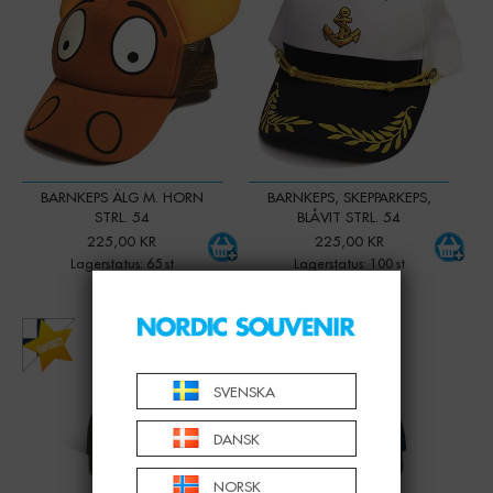
BARNKEPS ÄLG M. HORN
BARNKEPS, SKEPPARKEPS,
STRL. 54
BLÅVIT STRL. 54
225,00 KR
225,00 KR
Lagerstatus: 65 st
Lagerstatus: 100 st
-
+
-
+
Qty:
Qty:
SVENSKA
DANSK
NORSK