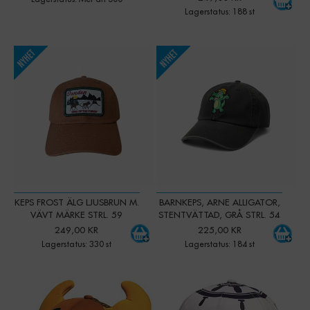
Lagerstatus: 188 st
-
+
-
+
Qty:
Qty:
KEPS FROST ÄLG LJUSBRUN M.
BARNKEPS, ARNE ALLIGATOR,
VÄVT MÄRKE STRL. 59
STENTVÄTTAD, GRÅ STRL. 54
249,00 KR
225,00 KR
Lagerstatus: 330 st
Lagerstatus: 184 st
-
+
-
+
Qty:
Qty: