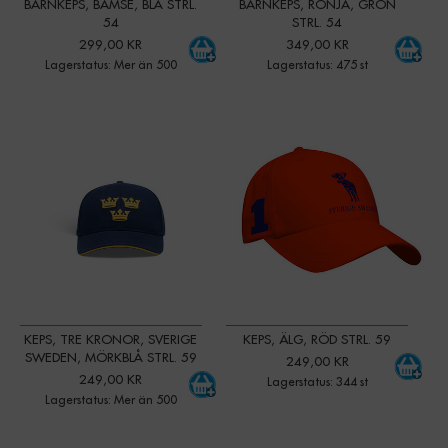
BARNKEPS, BAMSE, BLÅ STRL.
BARNKEPS, RONJA, GRÖN
54
STRL. 54
299,00 KR
349,00 KR
Lagerstatus: Mer än 500
Lagerstatus: 475 st
-
+
-
+
Qty:
Qty:
KEPS, TRE KRONOR, SVERIGE
KEPS, ÄLG, RÖD STRL. 59
SWEDEN, MÖRKBLÅ STRL. 59
249,00 KR
249,00 KR
Lagerstatus: 344 st
Lagerstatus: Mer än 500