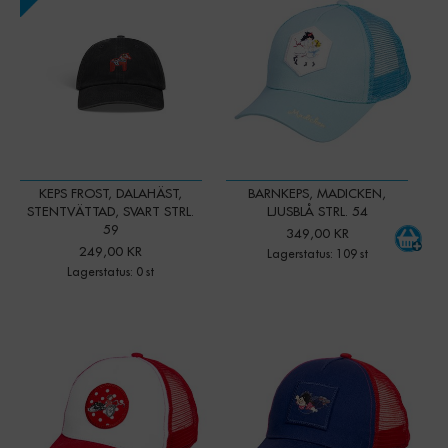
KEPS FROST, DALAHÄST,
BARNKEPS, MADICKEN,
STENTVÄTTAD, SVART STRL.
LJUSBLÅ STRL. 54
59
349,00 KR
249,00 KR
Lagerstatus: 109 st
Lagerstatus: 0 st
-
+
-
+
Qty:
Qty: