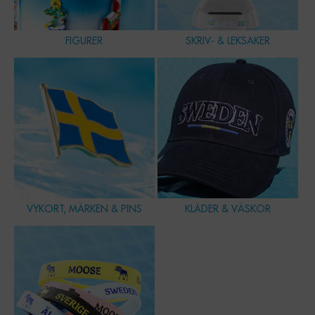
FIGURER
SKRIV- & LEKSAKER
VYKORT, MÄRKEN & PINS
KLÄDER & VÄSKOR