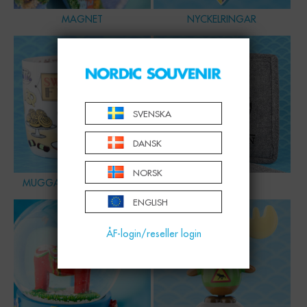
MAGNET
NYCKELRINGAR
SVENSKA
DANSK
NORSK
MUGGAR, SKÅLAR & GLAS
HEMMET
ENGLISH
ÅF-login/reseller login