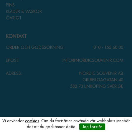
PINS
KLÄDER & VÄSKOR
ÖVRIGT
KONTAKT
ORDER OCH GODSSÖKNING:
010 - 155 60 00
EPOST:
INFO@NORDICSOUVENIR.COM
ADRESS:
NORDIC SOUVENIR AB
GILLBERGAGATAN 40
582 73 LINKÖPING SVERIGE
Vi använder
cookies
. Om du fortsätter använda vår webbplats innebär
det att du godkänner detta.
Jag förstår