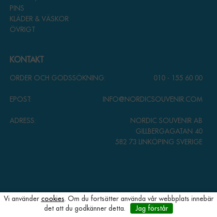
PINS
KLÄDER & VÄSKOR
ÖVRIGT
KONTAKT
ORDER OCH GODSSÖKNING:
010 - 155 60 00
EPOST:
INFO@NORDICSOUVENIR.COM
ADRESS:
NORDIC SOUVENIR AB
GILLBERGAGATAN 40
582 73 LINKÖPING SVERIGE
Vi använder
cookies
. Om du fortsätter använda vår webbplats innebär
det att du godkänner detta.
Jag förstår