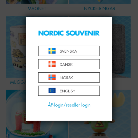
MAGNET
NYCKELRINGAR
SVENSKA
DANSK
NORSK
MUGGAR, SKÅLAR & GLAS
HEMMET
ENGLISH
ÅF-login/reseller login