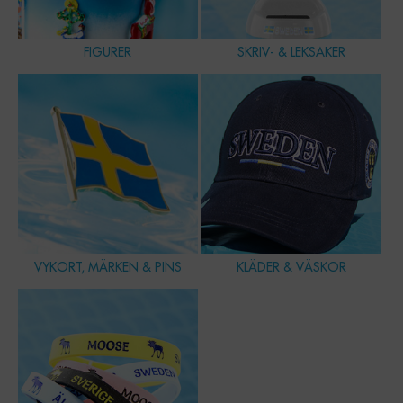
FIGURER
SKRIV- & LEKSAKER
VYKORT, MÄRKEN & PINS
KLÄDER & VÄSKOR