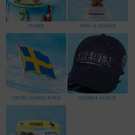
FIGURER
SKRIV- & LEKSAKER
VYKORT, MÄRKEN & PINS
KLÄDER & VÄSKOR