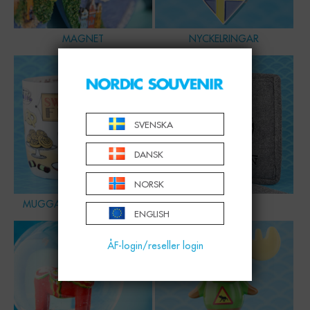
MAGNET
NYCKELRINGAR
SVENSKA
DANSK
NORSK
MUGGAR, SKÅLAR & GLAS
HEMMET
ENGLISH
ÅF-login/reseller login