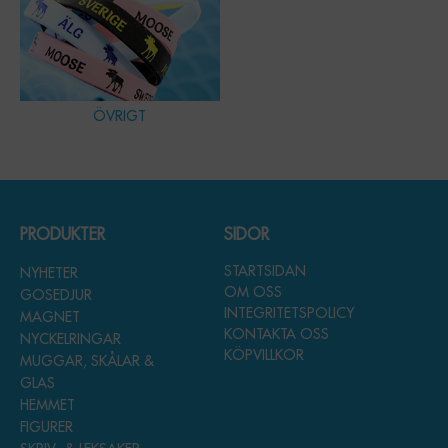
ÖVRIGT
PRODUKTER
SIDOR
STARTSIDAN
NYHETER
OM OSS
GOSEDJUR
INTEGRITETSPOLICY
MAGNET
KONTAKTA OSS
NYCKELRINGAR
KÖPVILLKOR
MUGGAR, SKÅLAR &
GLAS
HEMMET
FIGURER