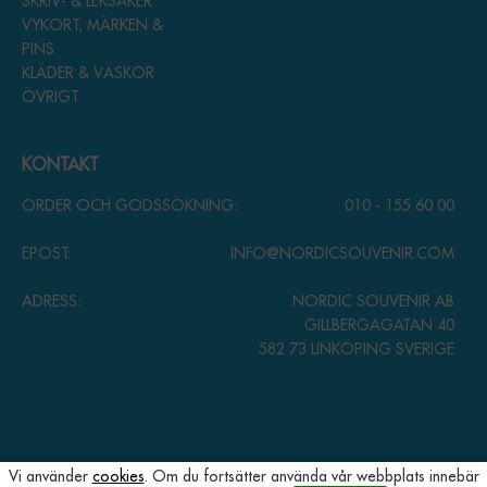
SKRIV- & LEKSAKER
VYKORT, MÄRKEN &
PINS
KLÄDER & VÄSKOR
ÖVRIGT
KONTAKT
ORDER OCH GODSSÖKNING:
010 - 155 60 00
EPOST:
INFO@NORDICSOUVENIR.COM
ADRESS:
NORDIC SOUVENIR AB
GILLBERGAGATAN 40
582 73 LINKÖPING SVERIGE
Vi använder
cookies
. Om du fortsätter använda vår webbplats innebär