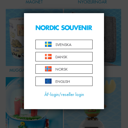
MAGNET
NYCKELRINGAR
SVENSKA
DANSK
NORSK
MUGGAR, SKÅLAR & GLAS
HEMMET
ENGLISH
ÅF-login/reseller login