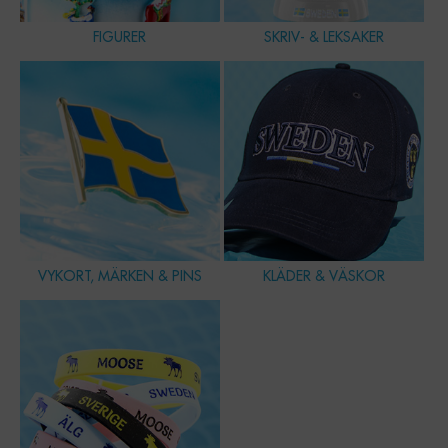
FIGURER
SKRIV- & LEKSAKER
VYKORT, MÄRKEN & PINS
KLÄDER & VÄSKOR