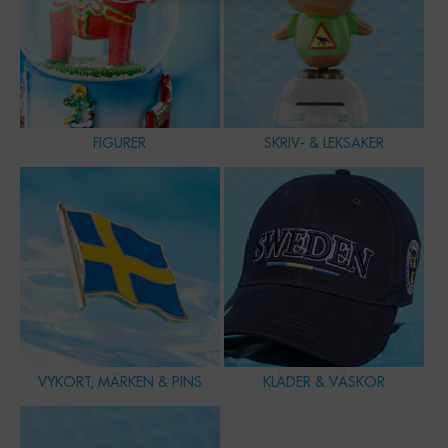
FIGURER
SKRIV- & LEKSAKER
VYKORT, MÄRKEN & PINS
KLÄDER & VÄSKOR