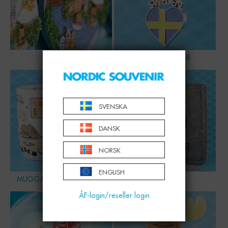
MAGNET
NYCKELRINGAR
SVENSKA
DANSK
NORSK
ENGLISH
MUGGAR, SKÅLAR & GLAS
HEMMET
ÅF-login/reseller login