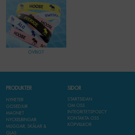
ÖVRIGT
PRODUKTER
SIDOR
STARTSIDAN
NYHETER
OM OSS
GOSEDJUR
INTEGRITETSPOLICY
MAGNET
KONTAKTA OSS
NYCKELRINGAR
KÖPVILLKOR
MUGGAR, SKÅLAR &
GLAS