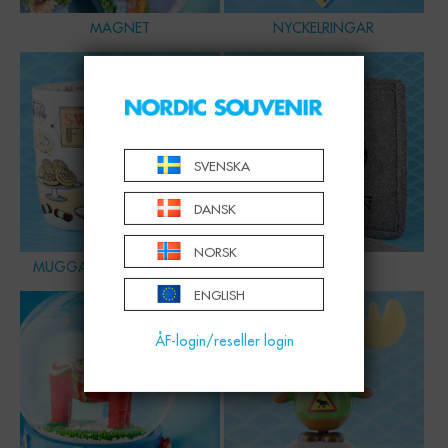
MAGNET
NYCKELRINGAR
SVENSKA
DANSK
NORSK
MUGGAR, SKÅLAR & GLAS
HEMMET
ENGLISH
ÅF-login/reseller login