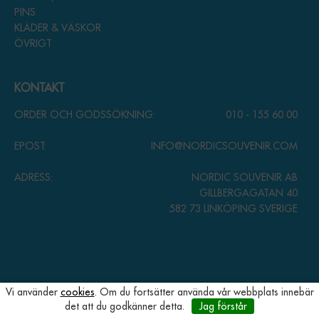
PINS
KLÄDER & VÄSKOR
ÖVRIGT
KONTAKT
ORDER OCH GODSSÖKNING:
010 - 155 60 00
EPOST:
INFO@NORDICSOUVENIR.COM
ADRESS:
NORDIC SOUVENIR AB
GILLBERGAGATAN 40
582 73 LINKÖPING SVERIGE
Vi använder
cookies
. Om du fortsätter använda vår webbplats innebär
det att du godkänner detta.
Jag förstår