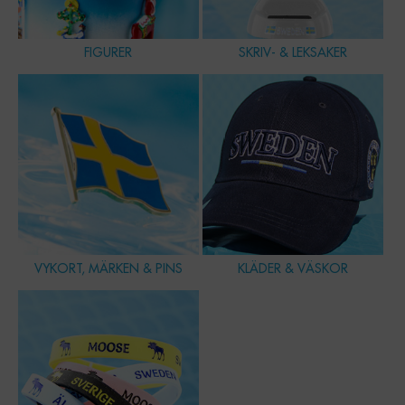
FIGURER
SKRIV- & LEKSAKER
VYKORT, MÄRKEN & PINS
KLÄDER & VÄSKOR