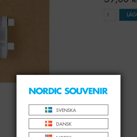
LÄG
SVENSKA
DANSK