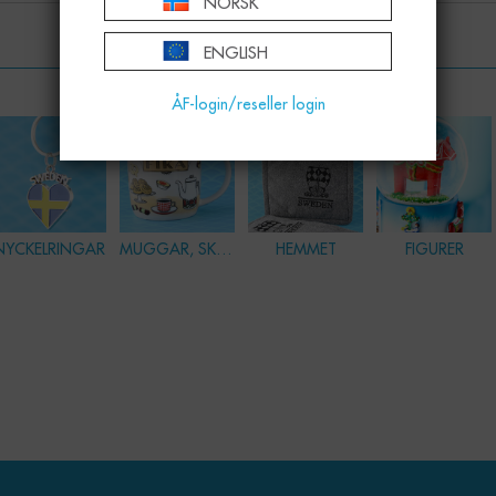
NORSK
ENGLISH
KATEGORIER
ÅF-login/reseller login
NYCKELRINGAR
MUGGAR, SKÅLAR & GLAS
HEMMET
FIGURER