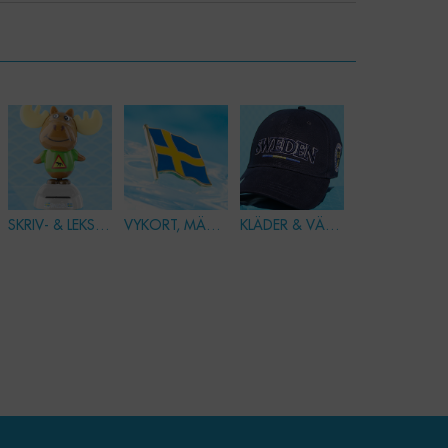
SKRIV- & LEKSAKER
VYKORT, MÄRKEN & PINS
KLÄDER & VÄSKOR