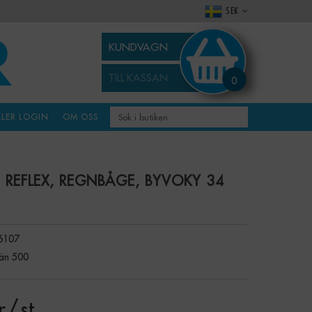
SEK
KUNDVAGN
TILL KASSAN
0
LLER LOGIN
OM OSS
 REFLEX, REGNBÅGE, BYVOKY 34
6107
än 500
r
/ st.