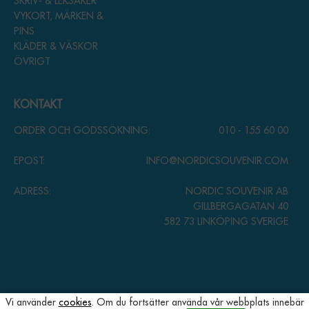
SKRIV- & LEKSAKER
VYKORT, MÄRKEN &
PINS
KLÄDER & VÄSKOR
ÖVRIGT
KONTAKT
ORDER OCH GODSSÖKNING:
010 - 155 60 00
EPOST:
INFO@NORDICSOUVENIR.COM
ADRESS:
NORDIC SOUVENIR AB
GILLBERGAGATAN 40
582 73 LINKÖPING SVERIGE
Vi använder
cookies
. Om du fortsätter använda vår webbplats innebär