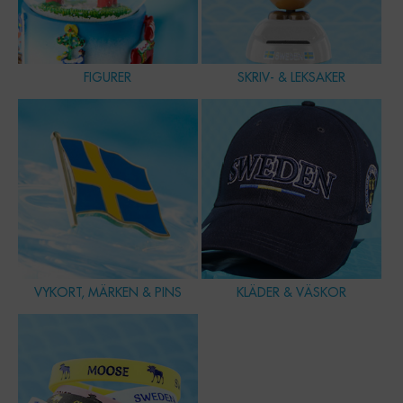
FIGURER
SKRIV- & LEKSAKER
VYKORT, MÄRKEN & PINS
KLÄDER & VÄSKOR