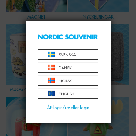
MAGNET
NYCKELRINGAR
SVENSKA
DANSK
NORSK
MUGGAR, SKÅLAR & GLAS
HEMMET
ENGLISH
ÅF-login/reseller login