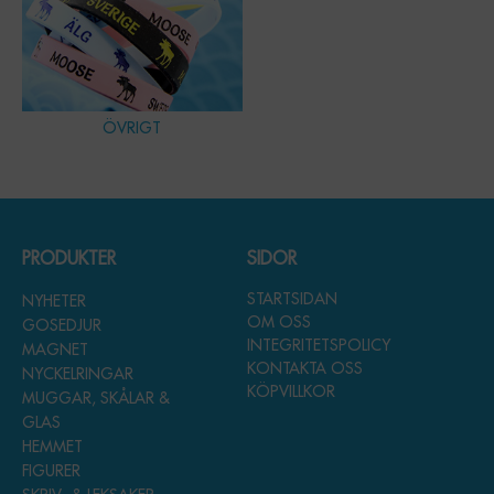
ÖVRIGT
PRODUKTER
SIDOR
STARTSIDAN
NYHETER
OM OSS
GOSEDJUR
INTEGRITETSPOLICY
MAGNET
KONTAKTA OSS
NYCKELRINGAR
KÖPVILLKOR
MUGGAR, SKÅLAR &
GLAS
HEMMET
FIGURER