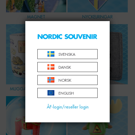
MAGNET
NYCKELRINGAR
SVENSKA
DANSK
NORSK
MUGGAR, SKÅLAR & GLAS
HEMMET
ENGLISH
ÅF-login/reseller login