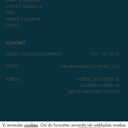
SKRIV- & LEKSAKER
VYKORT, MÄRKEN &
PINS
KLÄDER & VÄSKOR
ÖVRIGT
KONTAKT
ORDER OCH GODSSÖKNING:
010 - 155 60 00
EPOST:
INFO@NORDICSOUVENIR.COM
ADRESS:
NORDIC SOUVENIR AB
GILLBERGAGATAN 40
582 73 LINKÖPING SVERIGE
Vi använder
cookies
. Om du fortsätter använda vår webbplats innebär