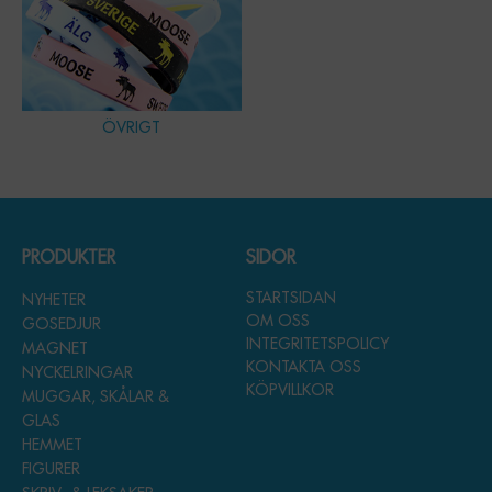
ÖVRIGT
PRODUKTER
SIDOR
STARTSIDAN
NYHETER
OM OSS
GOSEDJUR
INTEGRITETSPOLICY
MAGNET
KONTAKTA OSS
NYCKELRINGAR
KÖPVILLKOR
MUGGAR, SKÅLAR &
GLAS
HEMMET
FIGURER