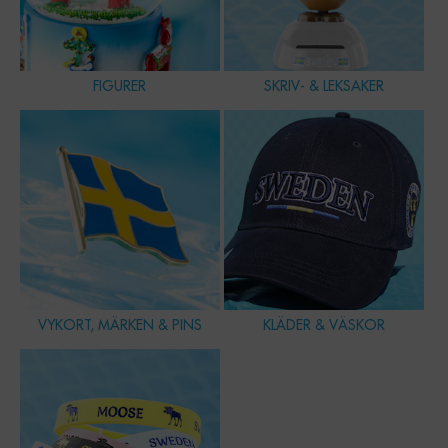
FIGURER
SKRIV- & LEKSAKER
VYKORT, MÄRKEN & PINS
KLÄDER & VÄSKOR