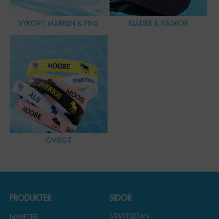
VYKORT, MÄRKEN & PINS
KLÄDER & VÄSKOR
ÖVRIGT
PRODUKTER
SIDOR
STARTSIDAN
NYHETER