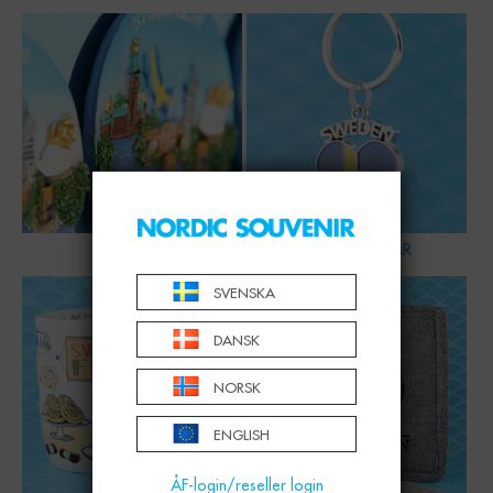
MAGNET
NYCKELRINGAR
SVENSKA
DANSK
NORSK
ENGLISH
ÅF-login/reseller login