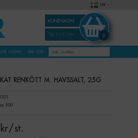
SEK
KUNDVAGN
TILL KASSAN
0
LLER LOGIN
OM OSS
RKAT RENKÖTT M. HAVSSALT, 25G
5301
än 500
kr
/ st.