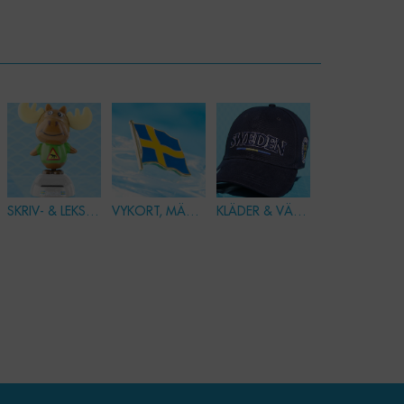
SKRIV- & LEKSAKER
VYKORT, MÄRKEN & PINS
KLÄDER & VÄSKOR