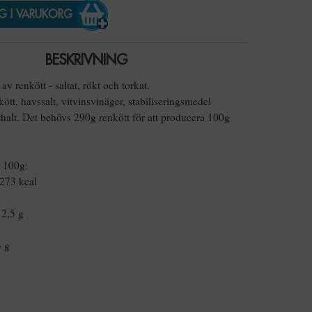
G I VARUKORG
BESKRIVNING
v renkött - saltat, rökt och torkat.
kött, havssalt, vitvinsvinäger, stabiliseringsmedel
thalt. Det behövs 290g renkött för att producera 100g
 100g:
 273 kcal
 2,5 g
3 g