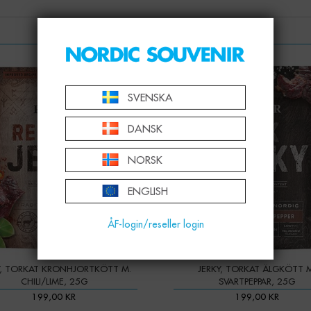
LIKNANDE ARTIKLAR
SVENSKA
DANSK
NORSK
ENGLISH
ÅF-login/reseller login
Y, TORKAT KRONHJORTKÖTT M.
JERKY, TORKAT ÄLGKÖTT 
CHILI/LIME, 25G
SVARTPEPPAR, 25G
199,00 KR
199,00 KR