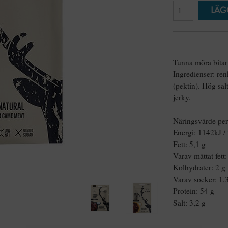
LÄG
Tunna möra bitar a
Ingredienser: ren
(pektin). Hög sal
jerky.
Näringsvärde per
Energi: 1142kJ /
Fett: 5,1 g
Varav mättat fett:
Kolhydrater: 2 g
Varav socker: 1,
Protein: 54 g
Salt: 3,2 g